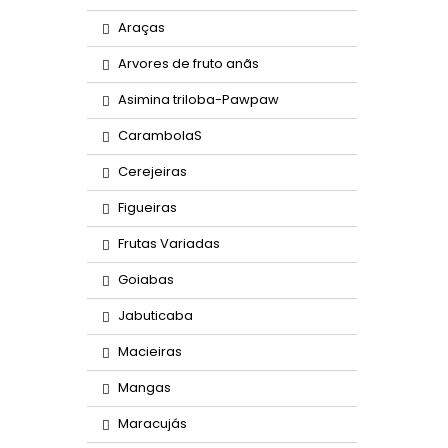
Araças
Arvores de fruto anãs
Asimina triloba-Pawpaw
CarambolaS
Cerejeiras
Figueiras
Frutas Variadas
Goiabas
Jabuticaba
Macieiras
Mangas
Maracujás