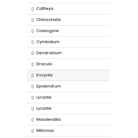
Cattleya
Chiloschista
Coelogyne
Cymbidium
Dendrobium
Dracula
Encyclia
Epidendrum
Lycaste
Lycaste
Masdevallia
Miltonias