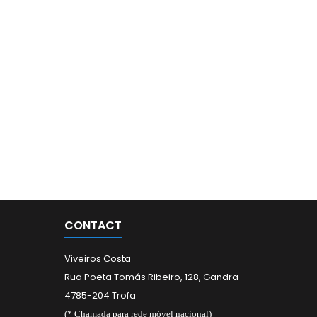
CONTACT
Viveiros Costa
Rua Poeta Tomás Ribeiro, 128, Gandra
4785-204 Trofa
(* Chamada para rede móvel nacional)