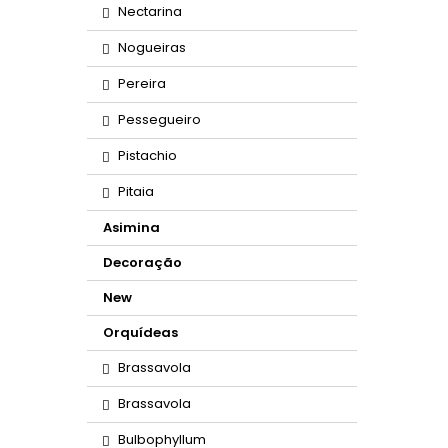
Nectarina
Nogueiras
Pereira
Pessegueiro
Pistachio
Pitaia
Asimina
Decoração
New
Orquídeas
Brassavola
Brassavola
Bulbophyllum