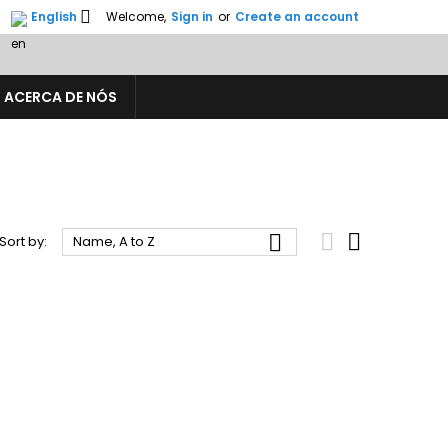

English
Welcome,
Sign in
or
Create an account
ACERCA DE NÓS



Sort by:
Name, A to Z