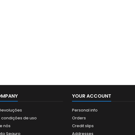
OMPANY
YOUR ACCOUNT
 Devoluções
Personal info
 condições de uso
Orders
e nós
Credit slips
to Seguro
Addresses