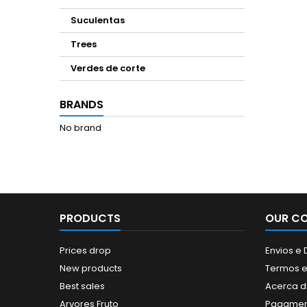
Suculentas
Trees
Verdes de corte
BRANDS
No brand
PRODUCTS
OUR C
Prices drop
Envios e
New products
Termos e
Best sales
Acerca d
Arvores Fruto
Pagamen