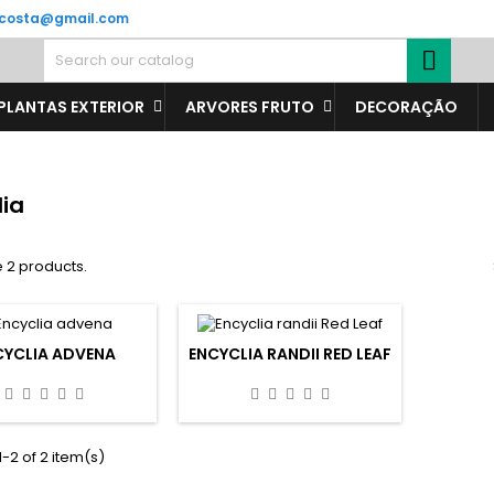
oscosta@gmail.com

PLANTAS EXTERIOR
ARVORES FRUTO
DECORAÇÃO
lia
 2 products.
CYCLIA ADVENA
ENCYCLIA RANDII RED LEAF
-2 of 2 item(s)