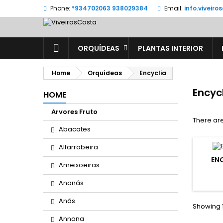
Phone:
*934702063 938029384
Email:
info.viveir
ORQUÍDEAS
PLANTAS INTERIOR
Home
Orquídeas
Encyclia
Encyc
HOME
Arvores Fruto
There are
Abacates
Alfarrobeira
EN
Ameixoeiras
Ananás
Anãs
Showing 1
Annona