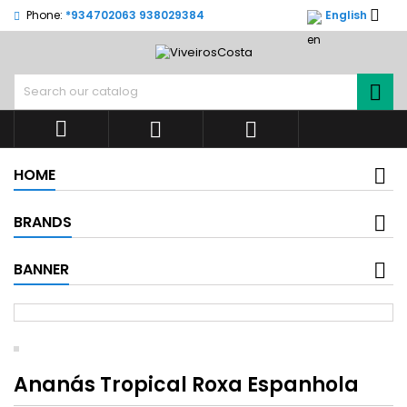

Phone:
*934702063 938029384
English




HOME
BRANDS
BANNER
Ananás Tropical Roxa Espanhola