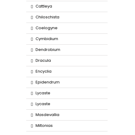
Cattleya
Chiloschista
Coelogyne
Cymbidium
Dendrobium
Dracula
Encyclia
Epidendrum
Lycaste
Lycaste
Masdevallia
Miltonias