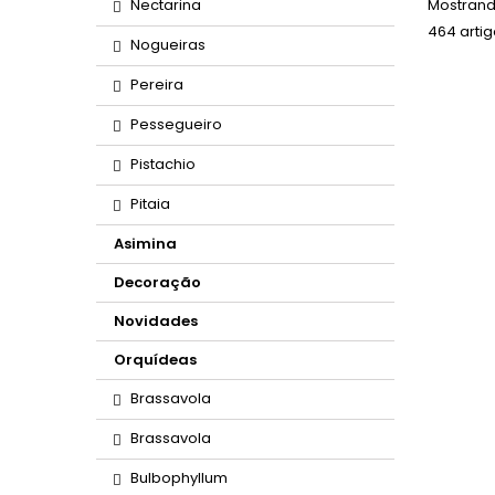
Mostrand
Nectarina
464 artig
Nogueiras
Pereira
Pessegueiro
Pistachio
Pitaia
Asimina
Decoração
Novidades
Orquídeas
Brassavola
Brassavola
Bulbophyllum