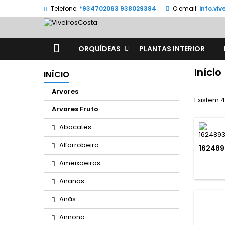
Telefone:
*934702063 938029384
O email:
info.vi
ORQUÍDEAS
PLANTAS INTERIOR
Início
INÍCIO
Arvores
Existem 
Arvores Fruto
Abacates
Alfarrobeira
16248
Ameixoeiras
Ananás
Anãs
Annona