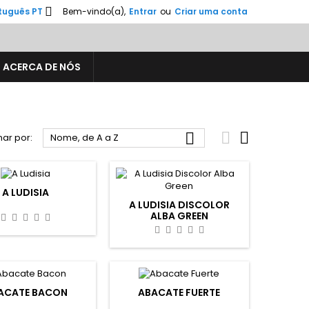

tuguês PT
Bem-vindo(a),
Entrar
ou
Criar uma conta
ACERCA DE NÓS



ar por:
Nome, de A a Z
A LUDISIA
A LUDISIA DISCOLOR
ALBA GREEN
ACATE BACON
ABACATE FUERTE