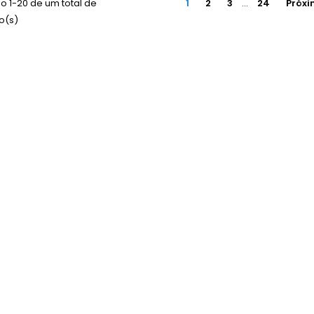
o 1-20 de um total de
1
2
3
…
24
Próx
o(s)