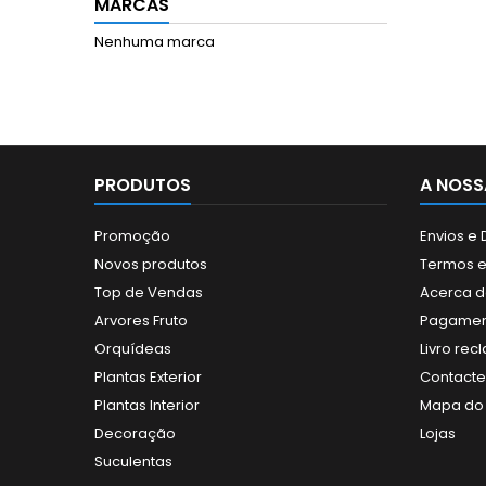
MARCAS
Nenhuma marca
PRODUTOS
A NOSS
Promoção
Envios e
Novos produtos
Termos e
Top de Vendas
Acerca d
Arvores Fruto
Pagamen
Orquídeas
Livro re
Plantas Exterior
Contact
Plantas Interior
Mapa do 
Decoração
Lojas
Suculentas