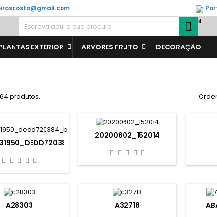
veiroscosta@gmail.com
Por

PLANTAS EXTERIOR
ARVORES FRUTO
DECORAÇÃO
464 produtos.
Orden
20200602_152014
931950_DEDD720384_B
A28303
A32718
AB