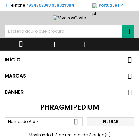

Telefone:
*934702063 938029384
Português PT




INÍCIO
MARCAS
BANNER
PHRAGMIPEDIUM

Nome, de A a Z
FILTRAR
Mostrando 1-3 de um total de 3 artigo(s)