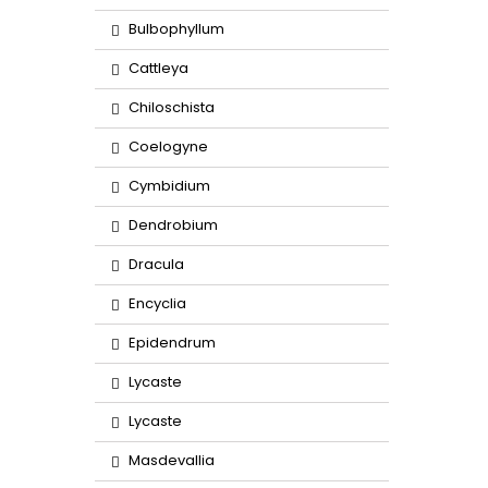
Bulbophyllum
Cattleya
Chiloschista
Coelogyne
Cymbidium
Dendrobium
Dracula
Encyclia
Epidendrum
Lycaste
Lycaste
Masdevallia