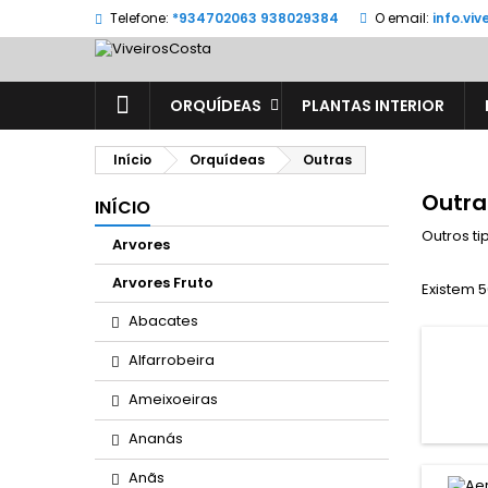
Telefone:
*934702063 938029384
O email:
info.vi
ORQUÍDEAS
PLANTAS INTERIOR
Início
Orquídeas
Outras
Outra
INÍCIO
Outros t
Arvores
Arvores Fruto
Existem 5
Abacates
Alfarrobeira
Ameixoeiras
Ananás
Anãs