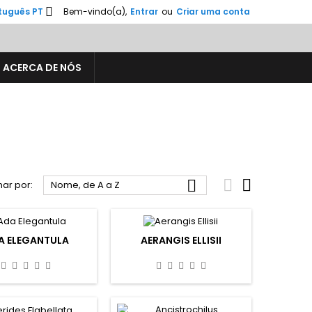

tuguês PT
Bem-vindo(a),
Entrar
ou
Criar uma conta
ACERCA DE NÓS



ar por:
Nome, de A a Z
A ELEGANTULA
AERANGIS ELLISII