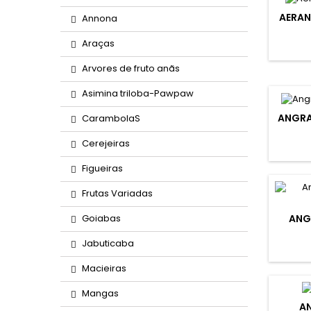
AERAN
Annona
Araças
Arvores de fruto anãs
Asimina triloba-Pawpaw
ANGRA
CarambolaS
Cerejeiras
Figueiras
Frutas Variadas
ANG
Goiabas
Jabuticaba
Macieiras
Mangas
A