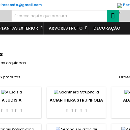
veiroscosta@gmail.com
Por

PLANTAS EXTERIOR
ARVORES FRUTO
DECORAÇÃO
s
ipos orquideas
6 produtos.
Orden
A LUDISIA
ACIANTHERA STRUPIFOLIA
AD