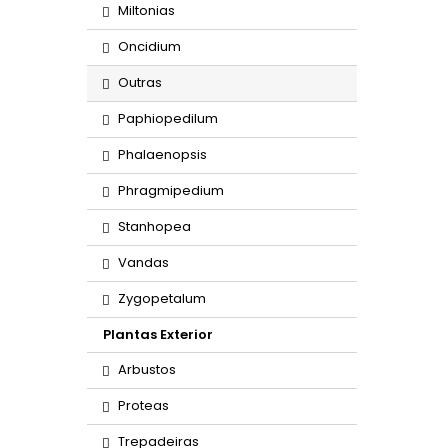
Miltonias
Oncidium
Outras
Paphiopedilum
Phalaenopsis
Phragmipedium
Stanhopea
Vandas
Zygopetalum
Plantas Exterior
Arbustos
Proteas
Trepadeiras