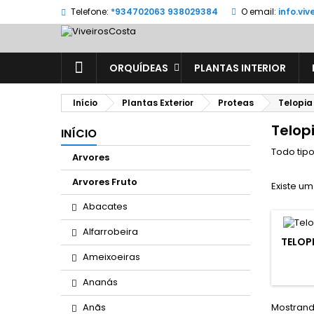
Telefone:
*934702063 938029384
O email:
info.vi
ORQUÍDEAS
PLANTAS INTERIOR
Início
Plantas Exterior
Proteas
Telopia
Telop
INÍCIO
Todo tipo
Arvores
Arvores Fruto
Existe um
Abacates
Alfarrobeira
TELOP
Ameixoeiras
Ananás
Anãs
Mostrando