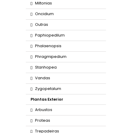
Miltonias
Oncidium
Outras
Paphiopedilum
Phalaenopsis
Phragmipedium
Stanhopea
Vandas
Zygopetalum
Plantas Exterior
Arbustos
Proteas
Trepadeiras