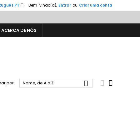

tuguês PT
Bem-vindo(a),
Entrar
ou
Criar uma conta
ACERCA DE NÓS



ar por:
Nome, de A a Z