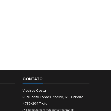
CONTATO
Viveiros Costa
Rua Poeta Tomás Ribeiro, 128, Gandra
4785-204 Trofa
(* Chamada para rede móvel nacional)