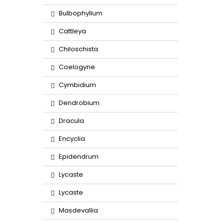
Bulbophyllum
Cattleya
Chiloschista
Coelogyne
Cymbidium
Dendrobium
Dracula
Encyclia
Epidendrum
Lycaste
Lycaste
Masdevallia