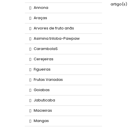
artigo(s)
Annona
Araças
Arvores de fruto anãs
Asimina triloba-Pawpaw
CarambolaS
Cerejeiras
Figueiras
Frutas Variadas
Goiabas
Jabuticaba
Macieiras
Mangas