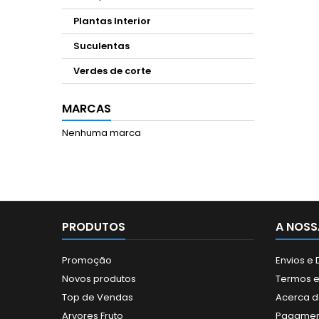
Plantas Interior
Suculentas
Verdes de corte
MARCAS
Nenhuma marca
PRODUTOS
A NOSS
Promoção
Envios e
Novos produtos
Termos e
Top de Vendas
Acerca d
Arvores Fruto
Pagamen