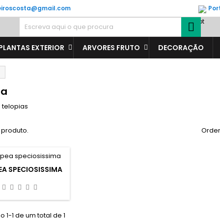
veiroscosta@gmail.com
Por

PLANTAS EXTERIOR
ARVORES FRUTO
DECORAÇÃO
ia
 telopias
 produto.
Orden
EA SPECIOSISSIMA
 1-1 de um total de 1