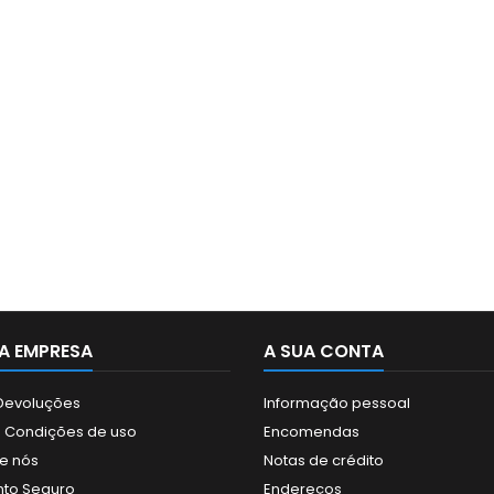
A EMPRESA
A SUA CONTA
 Devoluções
Informação pessoal
 Condições de uso
Encomendas
e nós
Notas de crédito
to Seguro
Endereços