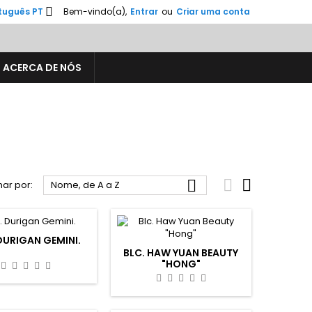

tuguês PT
Bem-vindo(a),
Entrar
ou
Criar uma conta
ACERCA DE NÓS



ar por:
Nome, de A a Z
DURIGAN GEMINI.
BLC. HAW YUAN BEAUTY
"HONG"