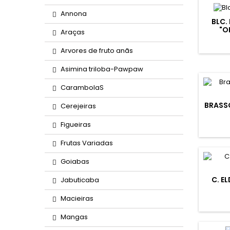
Annona
BLC.
"O
Araças
Arvores de fruto anãs
Asimina triloba-Pawpaw
CarambolaS
BRASS
Cerejeiras
Figueiras
Frutas Variadas
Goiabas
C. E
Jabuticaba
Macieiras
Mangas