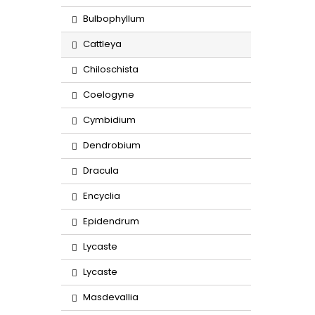
Bulbophyllum
Cattleya
Chiloschista
Coelogyne
Cymbidium
Dendrobium
Dracula
Encyclia
Epidendrum
Lycaste
Lycaste
Masdevallia