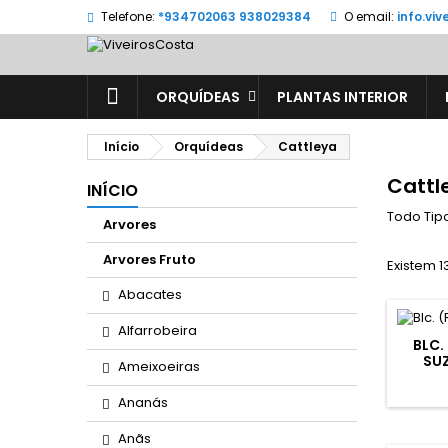
Telefone:
*934702063 938029384
O email:
info.vi
ORQUÍDEAS
PLANTAS INTERIOR
Início
Orquídeas
Cattleya
Cattl
INÍCIO
Todo Tip
Arvores
Arvores Fruto
Existem 1
Abacates
Alfarrobeira
BLC.
SUZ
Ameixoeiras
Ananás
Anãs