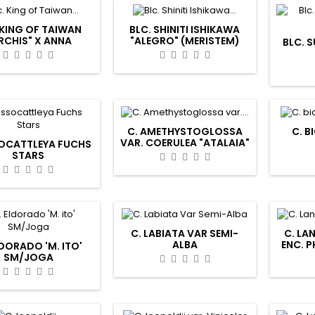
 KING OF TAIWAN
BLC. SHINITI ISHIKAWA
RCHIS" X ANNA
"ALEGRO" (MERISTEM)
BLC. 
FERMONT
C. AMETHYSTOGLOSSA
C. B
VAR. COERULEA "ATALAIA"
OCATTLEYA FUCHS
STARS
C. LABIATA VAR SEMI-
C. LA
ALBA
ENC. 
LDORADO 'M. ITO'
SM/JOGA