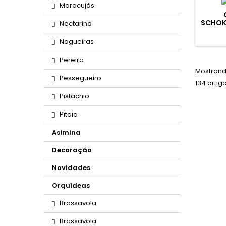
Maracujás
SCHOK
Nectarina
LEOPO
Nogueiras
Pereira
Mostrand
Pessegueiro
134 artig
Pistachio
Pitaia
Asimina
Decoração
Novidades
Orquídeas
Brassavola
Brassavola