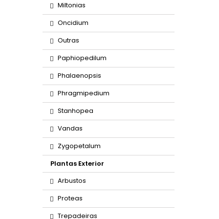
Miltonias
Oncidium
Outras
Paphiopedilum
Phalaenopsis
Phragmipedium
Stanhopea
Vandas
Zygopetalum
Plantas Exterior
Arbustos
Proteas
Trepadeiras