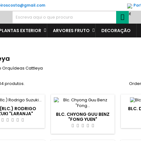
veiroscosta@gmail.com
Por

PLANTAS EXTERIOR
ARVORES FRUTO
DECORAÇÃO
eya
o Orquídeas Cattleya
34 produtos.
Orden
 (RLC.) RODRIGO
BLC. 
UKI "LARANJA"
BLC. CHYONG GUU BENZ
"FONG YUEN"