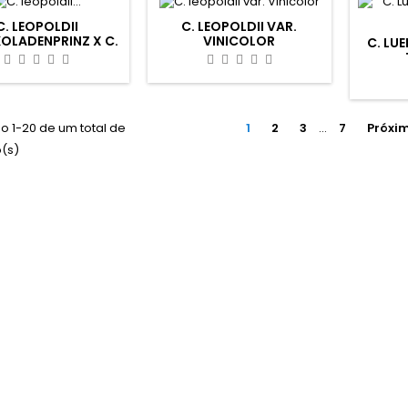
C. LEOPOLDII
C. LEOPOLDII VAR.
OLADENPRINZ X C.
VINICOLOR
C. LU
LDII DARK PRINCE
o 1-20 de um total de
1
2
3
…
7
Próxi
o(s)