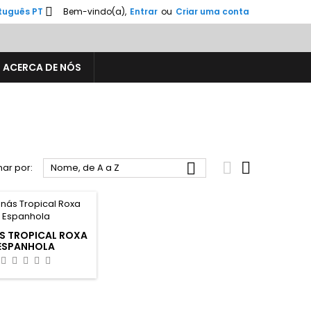

tuguês PT
Bem-vindo(a),
Entrar
ou
Criar uma conta
ACERCA DE NÓS



ar por:
Nome, de A a Z
S TROPICAL ROXA
ESPANHOLA