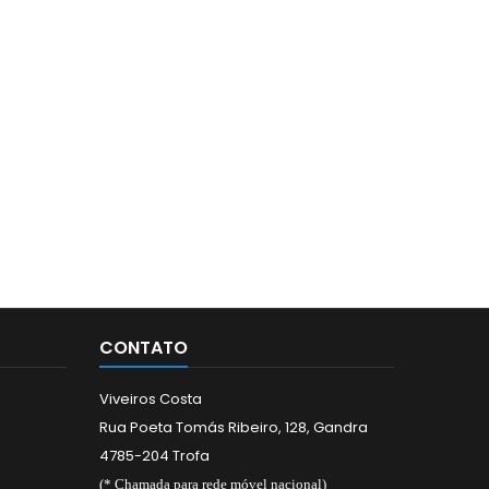
CONTATO
Viveiros Costa
Rua Poeta Tomás Ribeiro, 128, Gandra
4785-204 Trofa
(* Chamada para rede móvel nacional)