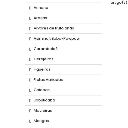
artigo(s)
Annona
Araças
Arvores de fruto anãs
Asimina triloba-Pawpaw
CarambolaS
Cerejeiras
Figueiras
Frutas Variadas
Goiabas
Jabuticaba
Macieiras
Mangas