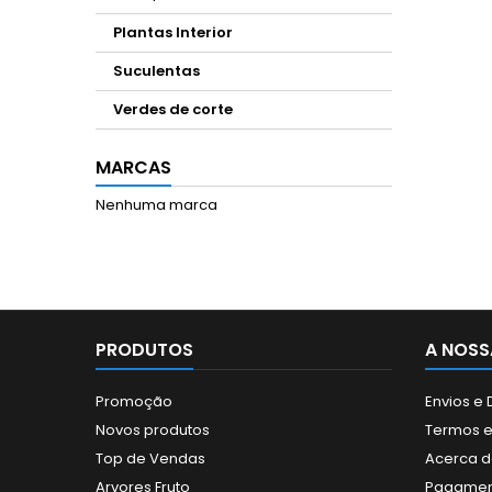
Plantas Interior
Suculentas
Verdes de corte
MARCAS
Nenhuma marca
PRODUTOS
A NOSS
Promoção
Envios e
Novos produtos
Termos e
Top de Vendas
Acerca d
Arvores Fruto
Pagamen