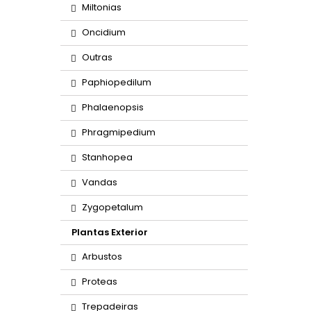
Miltonias
Oncidium
Outras
Paphiopedilum
Phalaenopsis
Phragmipedium
Stanhopea
Vandas
Zygopetalum
Plantas Exterior
Arbustos
Proteas
Trepadeiras