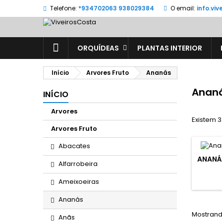
Telefone:
*934702063 938029384
O email:
info.vi
ORQUÍDEAS
PLANTAS INTERIOR
Início
Arvores Fruto
Ananás
Anan
INÍCIO
Arvores
Existem 3
Arvores Fruto
Abacates
ANANÁ
Alfarrobeira
Ameixoeiras
Ananás
Mostrando
Anãs