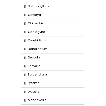
Bulbophyllum
Cattleya
Chiloschista
Coelogyne
Cymbidium
Dendrobium
Dracula
Encyclia
Epidendrum
Lycaste
Lycaste
Masdevallia