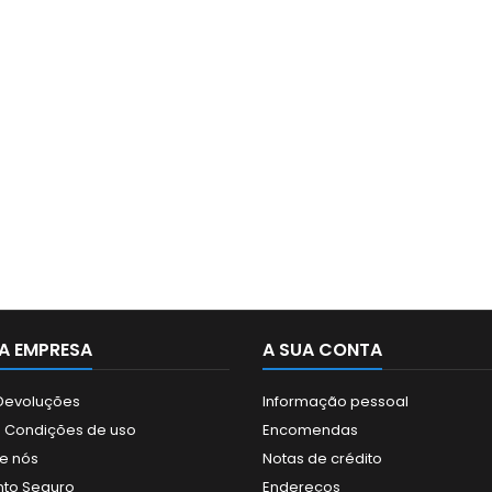
A EMPRESA
A SUA CONTA
 Devoluções
Informação pessoal
 Condições de uso
Encomendas
e nós
Notas de crédito
to Seguro
Endereços