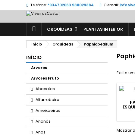
Telefone:
*934702063 938029384
O email:
info.vi
ORQUÍDEAS
PLANTAS INTERIOR
Início
Orquídeas
Paphiopedilum
Paphi
INÍCIO
Arvores
Existe um
Arvores Fruto
Abacates
Alfarrobeira
P
ESQUI
Ameixoeiras
Ananás
Mostrando
Anãs