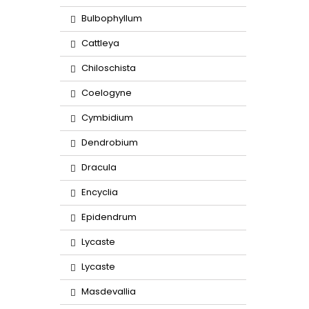
Bulbophyllum
Cattleya
Chiloschista
Coelogyne
Cymbidium
Dendrobium
Dracula
Encyclia
Epidendrum
Lycaste
Lycaste
Masdevallia