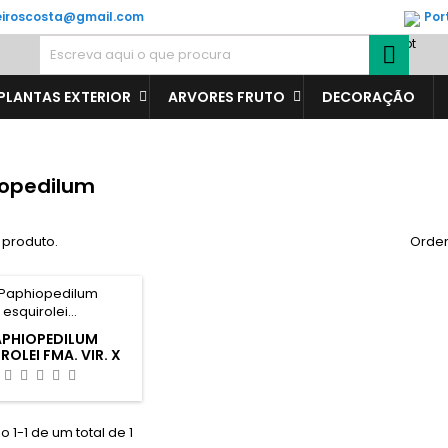
veiroscosta@gmail.com
Por

PLANTAS EXTERIOR
ARVORES FRUTO
DECORAÇÃO
opedilum
 produto.
Orden
APHIOPEDILUM
ROLEI FMA. VIR. X
SIB-59€
 1-1 de um total de 1