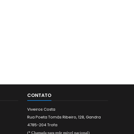
CONTATO
Viveiros Costa
Rua Poeta Tomás Ribeiro, 128, Gandra
4785-204 Trofa
(* Chamada para rede móvel nacional)