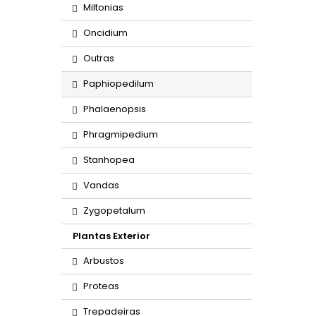
Miltonias
Oncidium
Outras
Paphiopedilum
Phalaenopsis
Phragmipedium
Stanhopea
Vandas
Zygopetalum
Plantas Exterior
Arbustos
Proteas
Trepadeiras