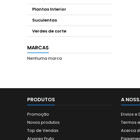
Plantas Interior
Suculentas
Verdes de corte
MARCAS
Nenhuma marca
PRODUTOS
A NOSS
Promoção
Envios e
Novos produtos
Termos e
Top de Vendas
Acerca d
Arvores Fruto
Pagamen