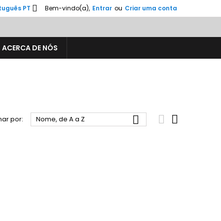

tuguês PT
Bem-vindo(a),
Entrar
ou
Criar uma conta
ACERCA DE NÓS



ar por:
Nome, de A a Z