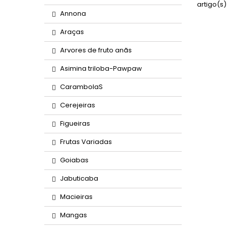
artigo(s)
Annona
Araças
Arvores de fruto anãs
Asimina triloba-Pawpaw
CarambolaS
Cerejeiras
Figueiras
Frutas Variadas
Goiabas
Jabuticaba
Macieiras
Mangas