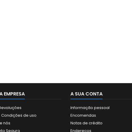
A EMPRESA
A SUA CONTA
 Devoluções
Informação pessoal
 Condições de uso
Encomendas
e nós
Notas de crédito
to Seguro
Endereços