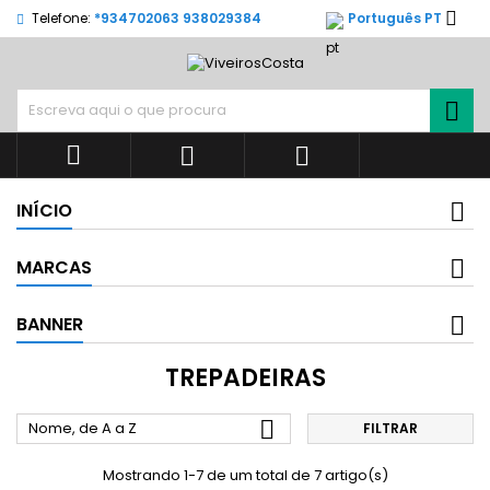

Telefone:
*934702063 938029384
Português PT




INÍCIO
MARCAS
BANNER
TREPADEIRAS

Nome, de A a Z
FILTRAR
Mostrando 1-7 de um total de 7 artigo(s)