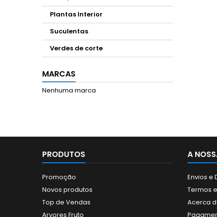
Plantas Interior
Suculentas
Verdes de corte
MARCAS
Nenhuma marca
PRODUTOS
A NOSS
Promoção
Envios e
Novos produtos
Termos e
Top de Vendas
Acerca d
Arvores Fruto
Pagamen