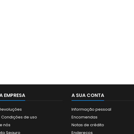
A EMPRESA
A SUA CONTA
 Devoluções
Informação pessoal
 Condições de uso
Encomendas
e nós
Notas de crédito
to Seguro
Endereços