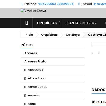
Telefone:
*934702063 938029384
O email:
info.vi
ORQUÍDEAS
PLANTAS INTERIOR
Início
Orquídeas
Cattleya
Cattleya C
INÍCIO
Arvores
Arvores Fruto
Abacates
Alfarrobeira
Ameixoeiras
DADOS
Ananás
16 OUT
Anãs