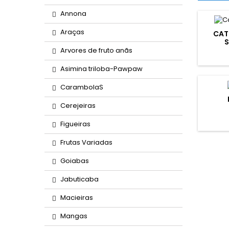
Annona
Araças
CAT
S
Arvores de fruto anãs
Asimina triloba-Pawpaw
CarambolaS
Cerejeiras
Figueiras
Frutas Variadas
Goiabas
Jabuticaba
Macieiras
Mangas