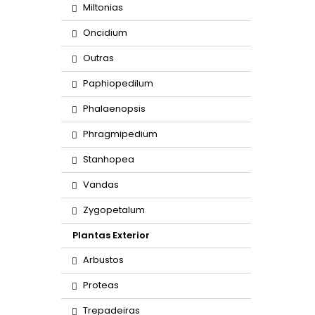
Miltonias
Oncidium
Outras
Paphiopedilum
Phalaenopsis
Phragmipedium
Stanhopea
Vandas
Zygopetalum
Plantas Exterior
Arbustos
Proteas
Trepadeiras