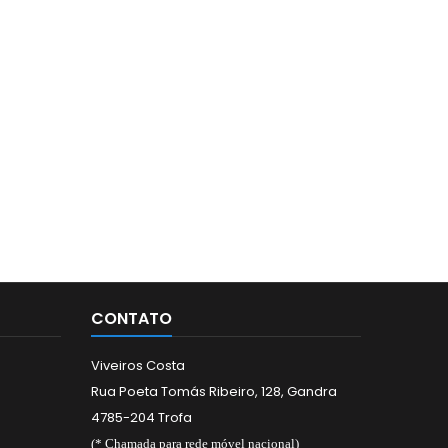
CONTATO
Viveiros Costa
Rua Poeta Tomás Ribeiro, 128, Gandra
4785-204 Trofa
(* Chamada para rede móvel nacional)