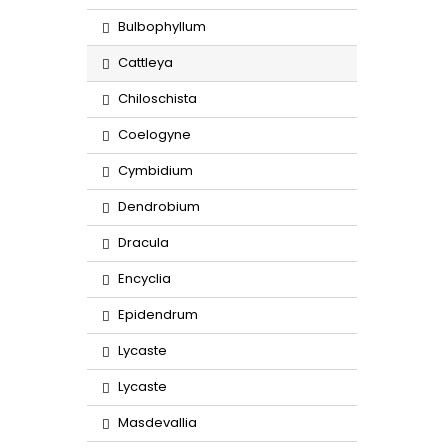
Bulbophyllum
Cattleya
Chiloschista
Coelogyne
Cymbidium
Dendrobium
Dracula
Encyclia
Epidendrum
Lycaste
Lycaste
Masdevallia