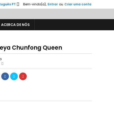

tuguês PT
Bem-vindo(a),
Entrar
ou
Criar uma conta
ACERCA DE NÓS
leya Chunfong Queen
ão