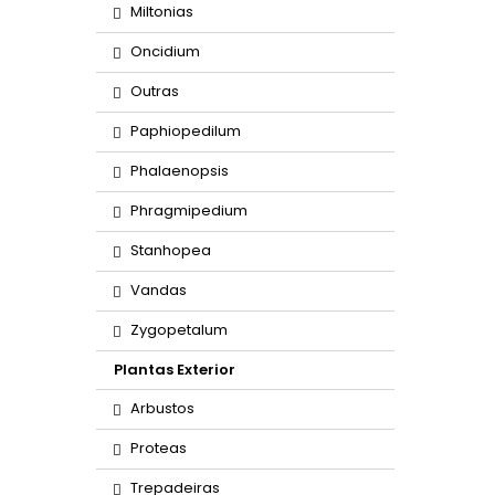
Miltonias
Oncidium
Outras
Paphiopedilum
Phalaenopsis
Phragmipedium
Stanhopea
Vandas
Zygopetalum
Plantas Exterior
Arbustos
Proteas
Trepadeiras