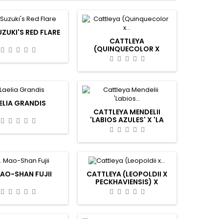
UZUKI'S RED FLARE
CATTLEYA
(QUINQUECOLOR X
SCHILLERIANA) X
(CALUMATA X
PECKHAVIENSIS)
ELIA GRANDIS
CATTLEYA MENDELII
'LABIOS AZULES' X 'LA
BONITA'
MAO-SHAN FUJII
CATTLEYA (LEOPOLDII X
PECKHAVIENSIS) X
SCHILLERIANA X (GREEN
EMERALD X BRABANTIAE)