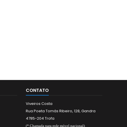
CONTATO
Viveiros Costa
Rua Poeta Tomás Ribeiro, 128, Gandra
4785-204 Trofa
(* Chamada para rede móvel nacional)