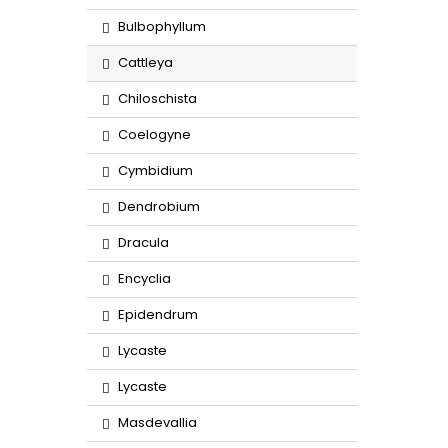
Bulbophyllum
Cattleya
Chiloschista
Coelogyne
Cymbidium
Dendrobium
Dracula
Encyclia
Epidendrum
Lycaste
Lycaste
Masdevallia