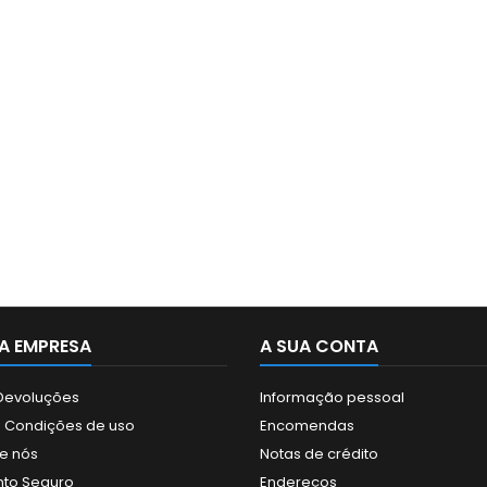
A EMPRESA
A SUA CONTA
 Devoluções
Informação pessoal
 Condições de uso
Encomendas
e nós
Notas de crédito
to Seguro
Endereços