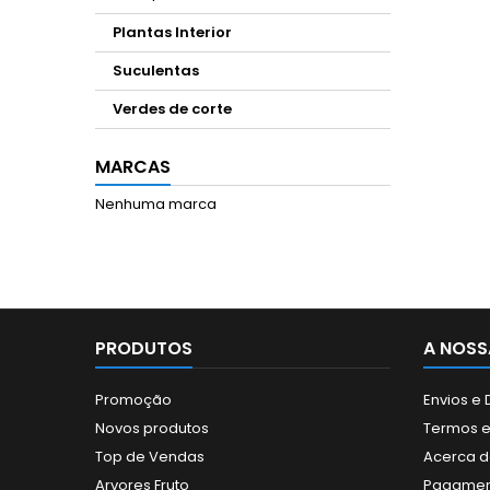
Plantas Interior
Suculentas
Verdes de corte
MARCAS
Nenhuma marca
PRODUTOS
A NOSS
Promoção
Envios e
Novos produtos
Termos e
Top de Vendas
Acerca d
Arvores Fruto
Pagamen