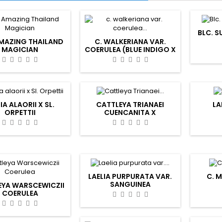
BLC. S
AMAZING THAILAND
C. WALKERIANA VAR.
MAGICIAN
COERULEA (BLUE INDIGO X
FERNANDO DO
MARONHA)
IA ALAORII X SL.
CATTLEYA TRIANAEI
LA
ORPETTII
CUENCANITA X
MORLAQUITA SPLASH
LAELIA PURPURATA VAR.
C. 
SANGUINEA
EYA WARSCEWICZII
COERULEA