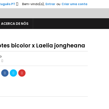

tuguês PT
Bem-vindo(a),
Entrar
ou
Criar uma conta
ACERCA DE NÓS
tes bicolor x Laelia jongheana
ão