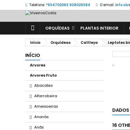
Telefone:
*934702063 938029384
O email:
info.vi
ORQUÍDEAS
PLANTAS INTERIOR
Início
Orquídeas
Cattleya
Leptotes bi
INÍCIO
Arvores
Arvores Fruto
Abacates
Alfarrobeira
Ameixoeiras
DADOS
Ananás
16 OTH
Anãs