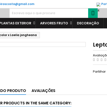
veiroscosta@gmail.com
Por

PLANTAS EXTERIOR
ARVORES FRUTO
DECORAÇÃO
color x Laelia jongheana
Lepto
Avaliaç
Partilhar
 DO PRODUTO
AVALIAÇÕES
ER PRODUCTS IN THE SAME CATEGORY: