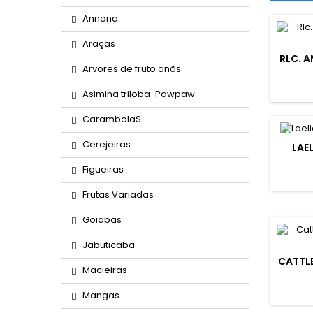
Annona
Araças
RLC. 
Arvores de fruto anãs
Asimina triloba-Pawpaw
CarambolaS
Cerejeiras
LAEL
Figueiras
Frutas Variadas
Goiabas
Jabuticaba
CATTL
Macieiras
Mangas