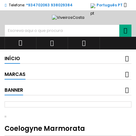

Telefone:
*934702063 938029384
Português PT




INÍCIO
MARCAS
BANNER
Coelogyne Marmorata