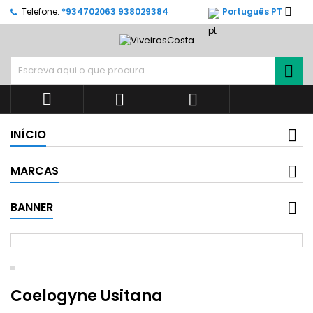

Telefone:
*934702063 938029384
Português PT




INÍCIO
MARCAS
BANNER
Coelogyne Usitana